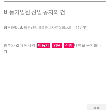
비등기임원 선임 공지의 건
첨부파일 :
임원선임내용공시자료협회.pdf
(117.4K)
첨부와 같이 당사의
비등기
임원
선임
내역을 공지합니
다.
목록